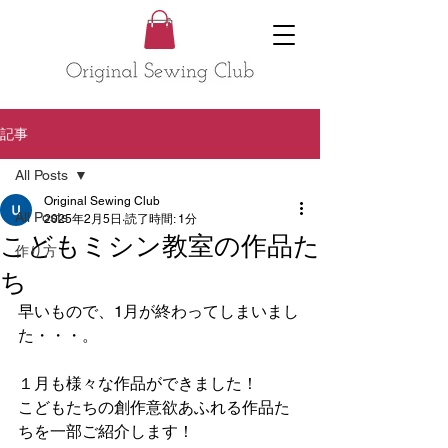
記事
All Posts
Original Sewing Club
All Posts
2025年2月5日
読了時間: 1分
こどもミシン教室の作品た
作り方
ち
早いもので、1月が終わってしまいまし
た・・・。
１月も様々な作品ができました！
こどもたちの創作意欲あふれる作品た
ちを一部ご紹介します！